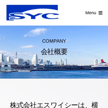
Skip
to
Menu
content
HOME
介護保険について
COMPANY
会社概要
施工事例
会社概要
お知らせ
お問合せ
株式会社エスワイシーは、横